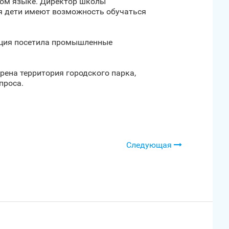
ком языке. Директор школы
ня дети имеют возможность обучаться
ация посетила промышленные
рена территория городского парка,
проса.
Следующая