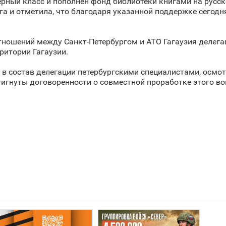
рный класс и пополнен фонд библиотеки книгами на русс
га и отметила, что благодаря указанной поддержке сегод
тношений между Санкт‑Петербургом и АТО Гагаузия делег
итории Гагаузии.
 в состав делегации петербургскими специалистами, осмот
игнуты договоренности о совместной проработке этого во