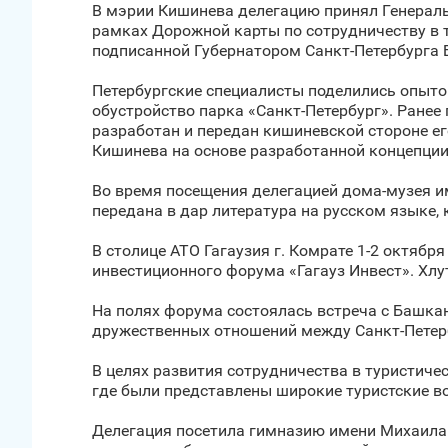
В мэрии Кишинева делегацию принял Генераль
рамках Дорожной карты по сотрудничеству в т
подписанной Губернатором Санкт‑Петербурга 
Петербургские специалисты поделились опытом
обустройство парка «Санкт‑Петербург». Ранее 
разработан и передан кишиневской стороне е
Кишинева на основе разработанной концепци
Во время посещения делегацией дома-музея и
передана в дар литература на русском языке, 
В столице АТО Гагаузия г. Комрате 1-2 октябр
инвестиционного форума «Гагауз Инвест». Хлу
На полях форума состоялась встреча с Башкан
дружественных отношений между Санкт‑Петерб
В целях развития сотрудничества в туристиче
где были представлены широкие туристские в
Делегация посетила гимназию имени Михаила Т