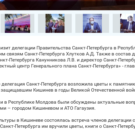
 визит делегации Правительства Санкт‑Петербурга в Респу
м связям Санкт‑Петербурга Хлутков А.Д. Также в состав 
нкт‑Петербурга Канунникова Л.В. и директор Санкт‑Петерб
ктный центр Генерального плана Санкт‑Петербурга» - гла
е делегация Санкт‑Петербурга возложила цветы к памятн
, защищавшим Кишинев в годы Великой Отечественной вой
ии в Республике Молдова были обсуждены актуальные воп
ами – городом Кишиневом и АТО Гагаузия.
льтуры в Кишиневе состоялась встреча членов делегации 
анкт‑Петербурга им вручили цветы, книги о Санкт‑Петерб