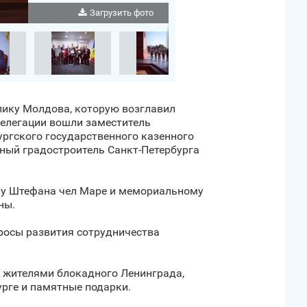
Загрузить фото
блику Молдова, которую возглавил
делегации вошли заместитель
ургского государственного казенного
вный градостроитель Санкт‑Петербурга
ику Штефана чел Маре и мемориальному
ны.
росы развития сотрудничества
с жителями блокадного Ленинграда,
урге и памятные подарки.