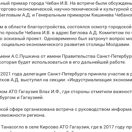
ный примар города Чебан И.В. На встрече были обсужден
оргово-экономической, научно-технической и культурной о
Бегловым А.Д. и Генеральным примаром Кишинева Чебаном
 в области благоустройства, состоялся осмотр городской 
по просьбе Чебана И.В. в адрес Беглова А.Д. Комитетом по
го эскизный проект. Одновременно был затронут вопрос м
и социально-экономического развития столицы Молдавии.
мени А.С.Пушкина от имени Правительства Санкт‑Петербу
которая будет использоваться в его дальнейшей работе.
я 2021 года делегация Санкт‑Петербурга приняла участие 
тков А.Д. выступил на секции: «Индустриализация экономи
ом АТО Гагаузия Влах И.Ф., где стороны отметили важнос
ургом и Гагаузией.
ской сфере организована встреча с руководством информа
озможности региона.
анасогло в селе Кирсово АТО Гагаузия, где в 2017 году п