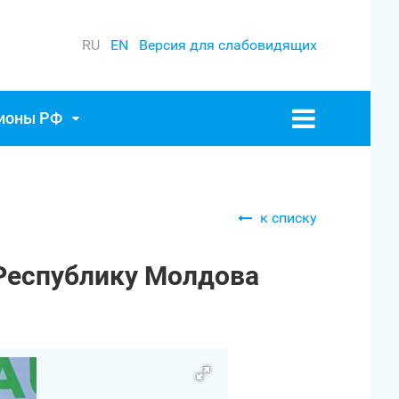
RU
EN
Версия для слабовидящих
гионы РФ
к списку
 Республику Молдова