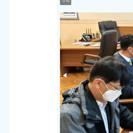
1
/
10