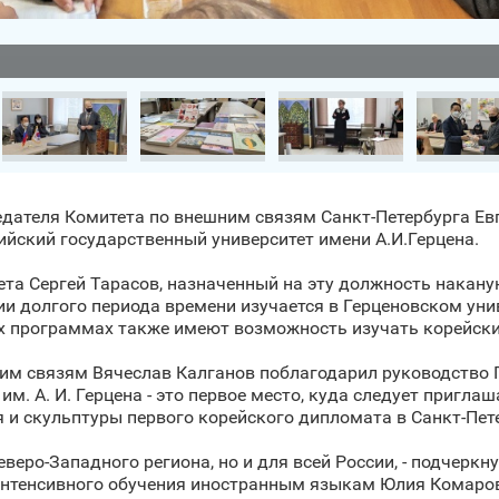
едателя Комитета по внешним связям Санкт‑Петербурга Ев
ийский государственный университет имени А.И.Герцена.
а Сергей Тарасов, назначенный на эту должность накануне
ии долгого периода времени изучается в Герценовском ун
ых программах также имеют возможность изучать корейск
им связям Вячеслав Калганов поблагодарил руководство Г
м. А. И. Герцена - это первое место, куда следует приглаш
я и скульптуры первого корейского дипломата в Санкт‑Пет
еро-Западного региона, но и для всей России, - подчерк
нтенсивного обучения иностранным языкам Юлия Комарова.