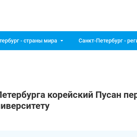
тербург - страны мира
Санкт‑Петербург - ре
етербурга корейский Пусан пе
ниверситету