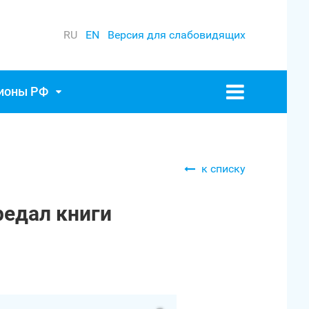
RU
EN
Версия для слабовидящих
гионы РФ
к списку
редал книги