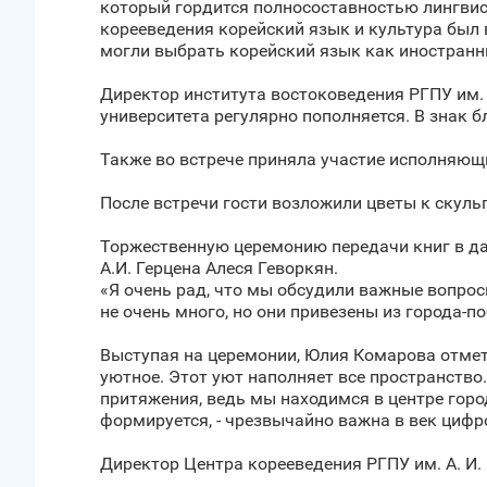
который гордится полносоставностью лингвис
корееведения корейский язык и культура был 
могли выбрать корейский язык как иностранны
Директор института востоковедения РГПУ им. 
университета регулярно пополняется. В знак 
Также во встрече приняла участие исполняющ
После встречи гости возложили цветы к скуль
Торжественную церемонию передачи книг в да
А.И. Герцена Алеся Геворкян.
«Я очень рад, что мы обсудили важные вопрос
не очень много, но они привезены из города-
Выступая на церемонии, Юлия Комарова отмети
уютное. Этот уют наполняет все пространство.
притяжения, ведь мы находимся в центре город
формируется, - чрезвычайно важна в век циф
Директор Центра корееведения РГПУ им. А. И. 