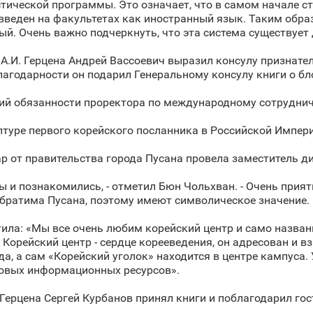
тической программы. Это означает, что в самом начале с
введен на факультетах как иностранный язык. Таким обра
й. Очень важно подчеркнуть, что эта система существует 
А.И. Герцена Андрей Вассоевич выразил консулу признател
благодарности он подарил Генеральному консулу книги о б
ий обязанности проректора по международному сотруднич
птуре первого корейского посланника в Российской Импер
р от правительства города Пусана провела заместитель д
ы и познакомились, - отметил Бюн Чольхван. - Очень прият
побратима Пусана, поэтому имеют символическое значение
ла: «Мы все очень любим корейский центр и само названи
 Корейский центр - сердце корееведения, он адресован и вз
а, а сам «Корейский уголок» находится в центре кампуса.
ровых информационных ресурсов».
Герцена Сергей Курбанов принял книги и поблагодарил гост