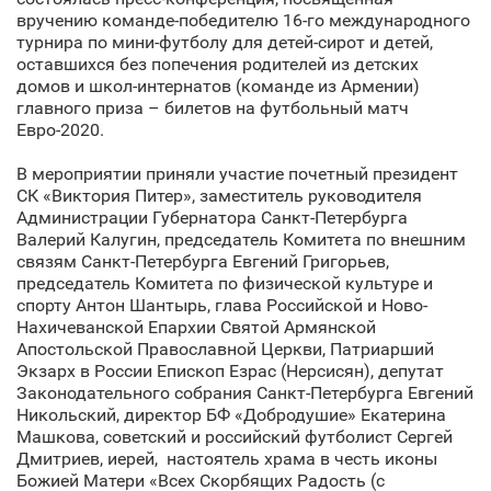
вручению команде-победителю 16-го международного
турнира по мини-футболу для детей-сирот и детей,
оставшихся без попечения родителей из детских
домов и школ-интернатов (команде из Армении)
главного приза – билетов на футбольный матч
Евро-2020.
В мероприятии приняли участие почетный президент
СК «Виктория Питер», заместитель руководителя
Администрации Губернатора Санкт‑Петербурга
Валерий Калугин, председатель Комитета по внешним
связям Санкт‑Петербурга Евгений Григорьев,
председатель Комитета по физической культуре и
спорту Антон Шантырь, глава Российской и Ново-
Нахичеванской Епархии Святой Армянской
Апостольской Православной Церкви, Патриарший
Экзарх в России Епископ Езрас (Нерсисян), депутат
Законодательного собрания Санкт‑Петербурга Евгений
Никольский, директор БФ «Добродушие» Екатерина
Машкова, советский и российский футболист Сергей
Дмитриев, иерей, настоятель храма в честь иконы
Божией Матери «Всех Скорбящих Радость (с