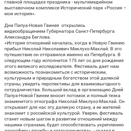
главной площадке праздника - мультимедийном
выставочном комплексе Исторический парк «Россия –
моя история».
Дни Папуа-Новая Гвинея открылись
видеообращением Губернатора Санкт‑Петербурга
Александра Беглова.
«История отношений началась, когда в Новую Гвинею
прибыл Николай Николаевич Миклухо-Маклай. В это
путешествие он отправился именно из Петербурга. В
следующем году исполнится 175 лет со дня рождения
этого великого исследователя. Фестиваль дает нам
возможность познакомиться с историческим,
культурным и природным богатством этой далекой
страны, увидеть перспективы для взаимовыгодного
сотрудничества. Большой вклад в организацию Дней
Папуа-Новой Гвинеи вносит потомок и полный тезка
знаменитого этнографа Николай Миклухо-Маклай. Он
открывает для нас эту далекую страну, а ее жителей
знакомит с российской культурой. Уверен, фестиваль
станет новым шагом в развитии отношений между
нашими странами, будет способствовать укреплению
атмосферы дружбы и сотрудничества», - сказал в