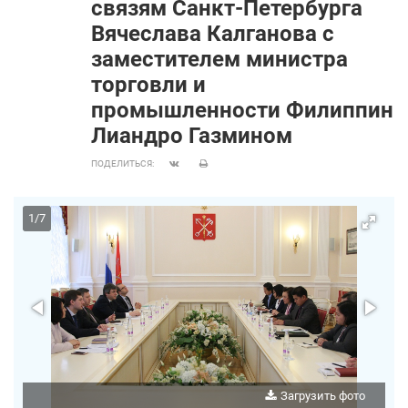
связям Санкт‑Петербурга
Вячеслава Калганова с
заместителем министра
торговли и
промышленности Филиппин
Лиандро Газмином
ПОДЕЛИТЬСЯ:
1
/
7
о
Загрузить фото