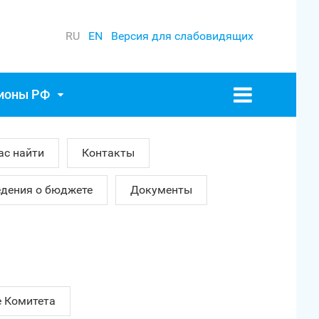
RU
EN
Версия для слабовидящих
гионы РФ
ас найти
Контакты
дения о бюджете
Документы
е Комитета