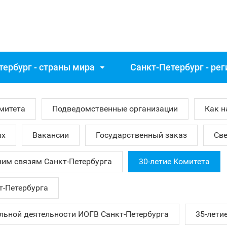
тербург - страны мира
Санкт‑Петербург - ре
митета
Подведомственные организации
Как н
ых
Вакансии
Государственный заказ
Све
ним связям Санкт‑Петербурга
30-летие Комитета
т‑Петербурга
ьной деятельности ИОГВ Санкт‑Петербурга
35-лети