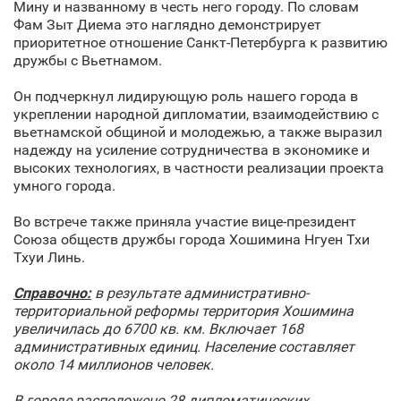
Мину и названному в честь него городу. По словам
Фам Зыт Диема это наглядно демонстрирует
приоритетное отношение Санкт‑Петербурга к развитию
дружбы с Вьетнамом.
Он подчеркнул лидирующую роль нашего города в
укреплении народной дипломатии, взаимодействию с
вьетнамской общиной и молодежью, а также выразил
надежду на усиление сотрудничества в экономике и
высоких технологиях, в частности реализации проекта
умного города.
Во встрече также приняла участие вице-президент
Союза обществ дружбы города Хошимина Нгуен Тхи
Тхуи Линь.
Справочно:
в результате административно-
территориальной реформы территория Хошимина
увеличилась до 6700 кв. км. Включает 168
административных единиц. Население составляет
около 14 миллионов человек.
В городе расположено 28 дипломатических