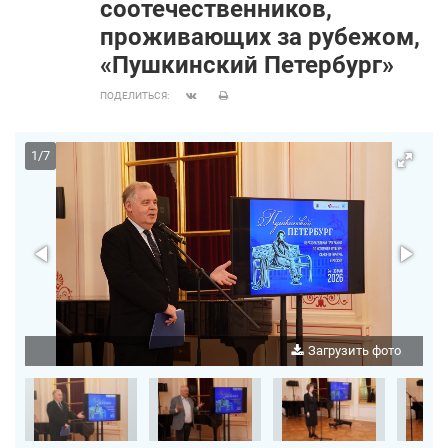
соотечественников,
проживающих за рубежом,
«Пушкинский Петербург»
ПОДЕЛИТЬСЯ:
1
/
7
о
Загрузить фото