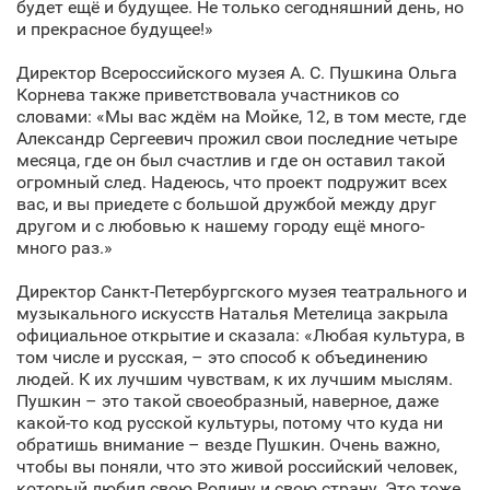
будет ещё и будущее. Не только сегодняшний день, но
и прекрасное будущее!»
Директор Всероссийского музея А. С. Пушкина Ольга
Корнева также приветствовала участников со
словами: «Мы вас ждём на Мойке, 12, в том месте, где
Александр Сергеевич прожил свои последние четыре
месяца, где он был счастлив и где он оставил такой
огромный след. Надеюсь, что проект подружит всех
вас, и вы приедете с большой дружбой между друг
другом и с любовью к нашему городу ещё много-
много раз.»
Директор Санкт‑Петербургского музея театрального и
музыкального искусств Наталья Метелица закрыла
официальное открытие и сказала: «Любая культура, в
том числе и русская, – это способ к объединению
людей. К их лучшим чувствам, к их лучшим мыслям.
Пушкин – это такой своеобразный, наверное, даже
какой-то код русской культуры, потому что куда ни
обратишь внимание – везде Пушкин. Очень важно,
чтобы вы поняли, что это живой российский человек,
который любил свою Родину и свою страну. Это тоже