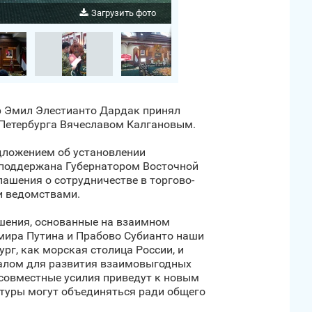
Загрузить фото
ор Эмил Элестианто Дардак принял
‑Петербурга Вячеславом Калгановым.
дложением об установлении
 поддержана Губернатором Восточной
ашения о сотрудничестве в торгово-
и ведомствами.
ошения, основанные на взаимном
мира Путина и Прабово Субианто наши
рг, как морская столица России, и
иалом для развития взаимовыгодных
 совместные усилия приведут к новым
ьтуры могут объединяться ради общего