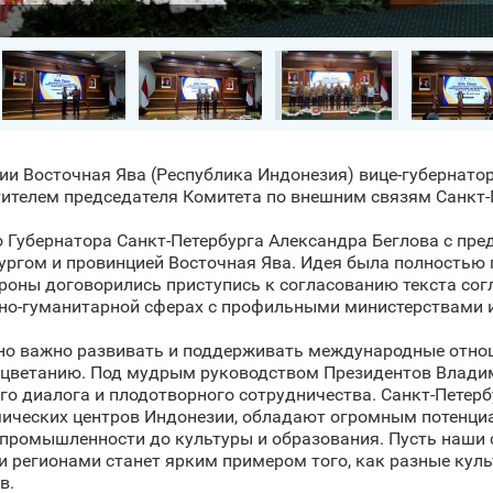
ции Восточная Ява (Республика Индонезия) вице-губернат
стителем председателя Комитета по внешним связям Санкт
 Губернатора Санкт‑Петербурга Александра Беглова с пре
ургом и провинцией Восточная Ява. Идея была полностью
оны договорились приступись к согласованию текста согл
ьно-гуманитарной сферах с профильными министерствами 
енно важно развивать и поддерживать международные отн
роцветанию. Под мудрым руководством Президентов Влади
 диалога и плодотворного сотрудничества. Санкт‑Петербу
омических центров Индонезии, обладают огромным потенц
и промышленности до культуры и образования. Пусть наши
 регионами станет ярким примером того, как разные кул
в.