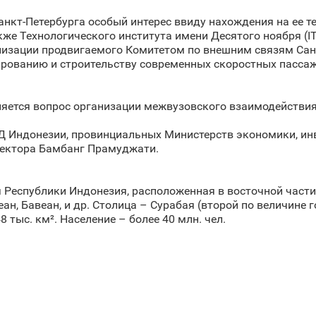
анкт‑Петербурга особый интерес ввиду нахождения на ее т
же Технологического института имени Десятого ноября (IT
изации продвигаемого Комитетом по внешним связям Санк
тированию и строительству современных скоростных пасса
яется вопрос организации межвузовского взаимодействия
Д Индонезии, провинциальных Министерств экономики, инв
ректора Бамбанг Прамуджати.
ия Республики Индонезия, расположенная в восточной част
ан, Бавеан, и др. Столица – Сурабая (второй по величине 
 тыс. км². Население – более 40 млн. чел.