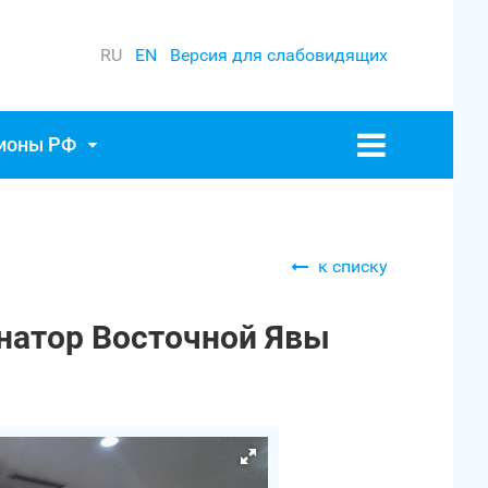
RU
EN
Версия для слабовидящих
гионы РФ
к списку
натор Восточной Явы