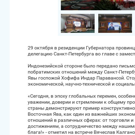
Загрузить фото
29 октября в резиденции Губернатора провин
делегацию Санкт‑Петербурга во главе с заме
Индонезийской стороне было передано письмо
побратимских отношений между Санкт‑Петерб
Явы госпожой Хофифа Индар Паравансой. Стор
экономической, научно-технической и социал
«Сегодня, в эпоху глобальных перемен, особ
уважении, доверии и стремлении к общему п
страны демонстрируют пример конструктивного
Восточная Ява, как один из важнейших экон
отношений в различных сферах: от торговли 
достижениям, а сотрудничество между нашими
блага!» - отметил на встрече Вячеслав Калгано