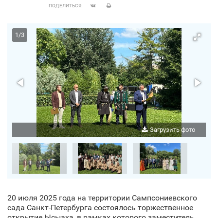
ПОДЕЛИТЬСЯ:
1
/
3
о
Загрузить фото
20 июля 2025 года на территории Сампсониевского
сада Санкт‑Петербурга состоялось торжественное
открытие Ысыаха, в рамках которого заместитель