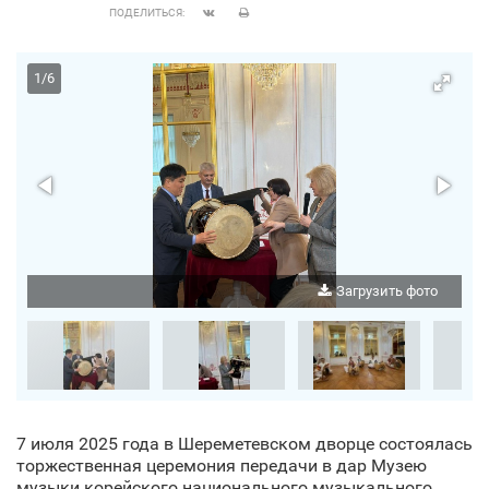
ПОДЕЛИТЬСЯ:
1
/
6
о
Загрузить фото
7 июля 2025 года в Шереметевском дворце состоялась
торжественная церемония передачи в дар Музею
музыки корейского национального музыкального