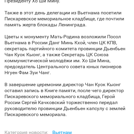
Президенту Хо Ши Мину.
Также в этот день делегации из Вьетнама посетили
Пискаревское мемориальное кладбище, где почтили
память жертв блокады Ленинграда.
Цветы к монументу Мать-Родина возложили Посол
Вьетнама в России Данг Минь Кхой, член ЦК КПВ,
секретарь партийного комитета провинции Дьенбьен
Чан Куок Кыонг, а также Секретарь ЦК Союза
коммунистической молодёжи им. Хо Ши Мина,
председатель Центрального совета юных пионеров
Нгуен Фам Зуи Чанг.
В завершение церемонии директор Чан Куок Кыонг
оставил запись в Книге памяти, после чего директор
Пискаревского мемориального кладбища, Герой
России Сергей Качковский торжественно передал
руководителю провинции Дьенбьен капсулу с землей
Пискаревского мемориала.
Категория новости:
Вьетнам