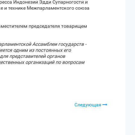
гресса Индонезии Эдди Супарногости и
ке и технике Межпарламентского союза
заместителем председателя товарищем
рламентской Ассамблеи государств -
яется одним из постоянных его
 для представителей органов
щественных организаций по вопросам
Следующая