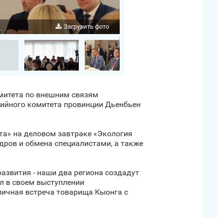
Загрузить фото
омитета по внешним связям
тийного комитета провинции Дьенбьен
та» на деловом завтраке «Экология
дров и обмена специалистами, а также
развития - наши два региона создадут
л в своем выступлении
личная встреча товарища Кыонга с