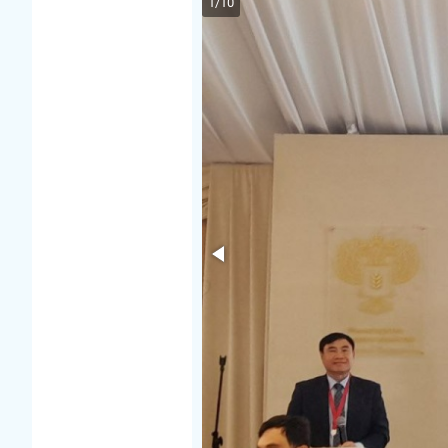
1
/
10