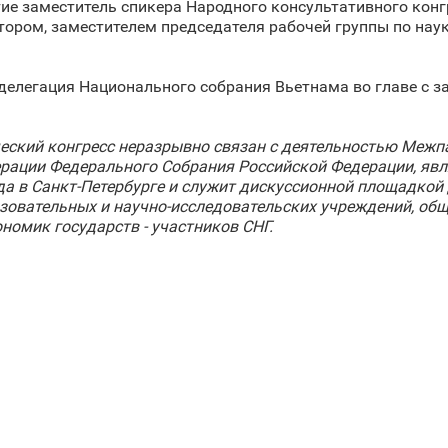
тие заместитель спикера Народного консультативного кон
тором, заместителем председателя рабочей группы по нау
делегация Национального собрания Вьетнама во главе с 
ский конгресс неразрывно связан с деятельностью Межпа
ерации Федерального Собрания Российской Федерации, явл
ода в Санкт‑Петербурге и служит дискуссионной площадкой
азовательных и научно-исследовательских учреждений, об
омик государств - участников СНГ.