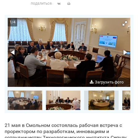
ПОДЕЛИТЬСЯ:
1
/
4
о
Загрузить фото
21 мая в Смольном состоялась рабочая встреча с
проректором по разработкам, инновациям и
сотрудничеству Технологического института Сепулу