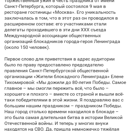
торжественный ужин в честь праздника от имени
Санкт‑Петербурга, который состоялся 9 мая в
ресторане гостиницы «Москва». Его уникальность
заключалась в том, что в этот раз он проводился в
расширенном составе: его участниками стали
делегаты проходившего в эти дни ХХХ съезда
Международной ассоциации общественных
организаций блокадников города-героя Ленинграда
(около 150 человек).
Первое слово для приветствия в адрес аудитории
было по праву предоставлено председателю
правления Санкт‑Петербургской общественной
организации «Жители блокадного Ленинграда» Елене
Тихомировой: «Мы дожили до 80-летия Победы. Самое
главное – мы смогли пережить всё, что было –
хорошего и плохого – вместе со страной и вышли всё-
таки победителями в этой жизни. Я поздравляю вас с
большим нашим праздником – праздником Победы.
Наш город столько времени находился в блокаде –
это была самая длительная битва в истории Великой
Отечественной войны. И теперь у многих внуки
находятся на СВО. Да, пришла немножечко тяжёлая