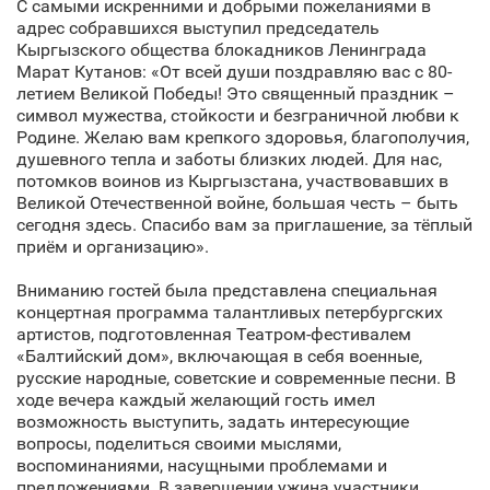
С самыми искренними и добрыми пожеланиями в
адрес собравшихся выступил председатель
Кыргызского общества блокадников Ленинграда
Марат Кутанов: «От всей души поздравляю вас с 80-
летием Великой Победы! Это священный праздник –
символ мужества, стойкости и безграничной любви к
Родине. Желаю вам крепкого здоровья, благополучия,
душевного тепла и заботы близких людей. Для нас,
потомков воинов из Кыргызстана, участвовавших в
Великой Отечественной войне, большая честь – быть
сегодня здесь. Спасибо вам за приглашение, за тёплый
приём и организацию».
Вниманию гостей была представлена специальная
концертная программа талантливых петербургских
артистов, подготовленная Театром-фестивалем
«Балтийский дом», включающая в себя военные,
русские народные, советские и современные песни. В
ходе вечера каждый желающий гость имел
возможность выступить, задать интересующие
вопросы, поделиться своими мыслями,
воспоминаниями, насущными проблемами и
предложениями. В завершении ужина участники