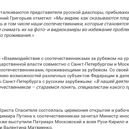
сталкиваются представители русской диаспоры, прибывающ
ений Григорьев отметил:
«Мы видим, как сказываются пло
в том числе наши соотечественники, которые становятся 
не снимать их на фото- и видеокамеры во избежание пробл
го проживания.»
Взаимодействие с соотечественниками за рубежом на ур
арственной власти совместно с Санкт‑Петербургом и Моск
соотечественниками, проживающими за рубежом. Со своей
ию возможностей различных субъектов Федерации в деле 
 Санкт‑Петербурга с русским зарубежьем: «
В нашей деяте
ечественников – стараемся понять, специалистам какого 
риста Спасителя состоялась церемония открытия и рабочи
димира Путина к соотечественникам зачитал Министр инос
кже выступили Патриарх Московский и всея Руси Кирилл и
и Валентина Матвиенко.