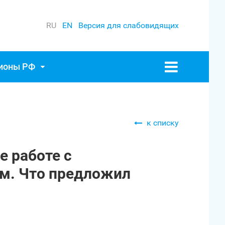
RU
EN
Версия для слабовидящих
гионы РФ
к списку
 работе с
м. Что предложил