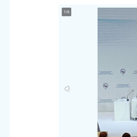
1
/
6