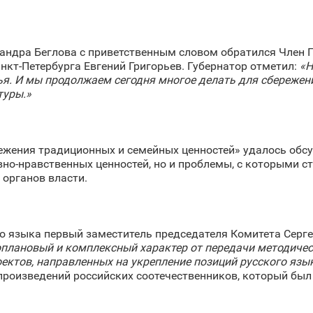
сандра Беглова с приветственным словом обратился Член П
кт‑Петербурга Евгений Григорьев. Губернатор отметил:
«Н
ья. И мы продолжаем сегодня многое делать для сбережен
туры.»
ежения традиционных и семейных ценностей» удалось обс
о-нравственных ценностей, но и проблемы, с которыми ст
 органов власти.
го языка первый заместитель председателя Комитета Серг
оплановый и комплексный характер от передачи методиче
ектов, направленных на укрепление позиций русского язы
произведений российских соотечественников, который был 