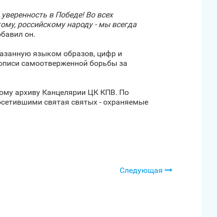
 уверенность в Победе! Во всех
му, российскому народу - мы всегда
добавил он.
казанную языком образов, цифр и
тописи самоотверженной борьбы за
ому архиву Канцелярии ЦК КПВ. По
осетившими святая святых - охраняемые
Следующая