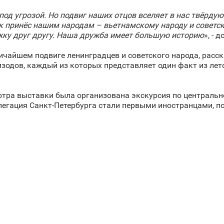
под угрозой. Но подвиг наших отцов вселяет в нас твёрдую
 принёс нашим народам – вьетнамскому народу и советско
жку друг другу. Наша дружба имеет большую историю
», - 
ичайшем подвиге ленинградцев и советского народа, расс
изодов, каждый из которых представляет один факт из ле
тра выставки была организована экскурсия по центральн
легация Санкт‑Петербурга стали первыми иностранцами, п