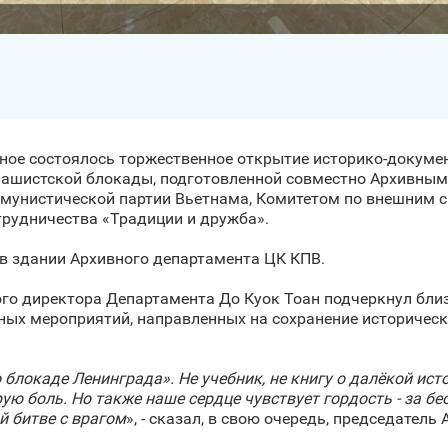
Ханое состоялось торжественное открытие историко-докуме
ашистской блокады, подготовленной совместно Архивным 
унистической партии Вьетнама, Комитетом по внешним с
трудничества «Традиции и дружба».
в здании Архивного департамента ЦК КПВ.
го директора Департамента До Куок Тоан подчеркнул близ
ых мероприятий, направленных на сохранение историческ
блокаде Ленинграда». Не учебник, не книгу о далёкой ис
трую боль. Но также наше сердце чувствует гордость - за б
й битве с врагом
», - сказал, в свою очередь, председател