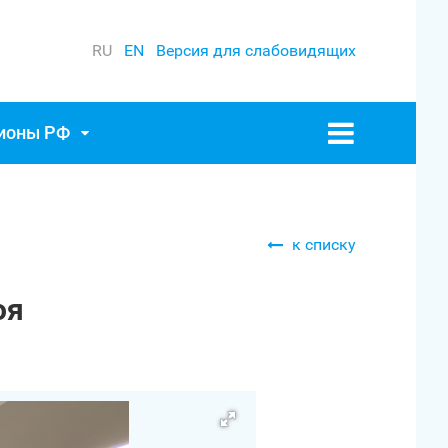
RU
EN
Версия для слабовидящих
гионы РФ
к списку
оя