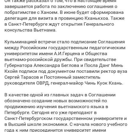
Он также рассказал о том, что в настоящее время
завершается работа по заключению соглашения о
побратимстве с Ханоем. В июне будет сформирована
делегация для визита в провинцию Кханькхоа. Также
в Санкт‑Петербурге ждут открытия Генерального
консульства Вьетнама.
Кульминацией встречи стало подписание Соглашения
между Российским государственным педагогическим
университетом имени А.И.Герцена и Общества
вьетнамо-российской дружбы. При свидетельстве
Губернатора Александра Беглова и Посла Данг Минь
Кхойя подписи под документом поставили ректор вуза
Сергей Тарасов и Постоянный заместитель
руководителя ОВРД, генерал-майор Чинь Куок Кхань.
В качестве одной из главных задач в Соглашении
обозначено создание новых возможностей по
продвижению изучения вьетнамского языка в
Петербурге. Сегодня его уже преподают в
Санкт‑Петербургском государственном университете и
в Высшей школе экономики. С начала нового учебного
года к ним присоединится университет имени