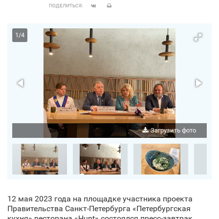
ПОДЕЛИТЬСЯ:
1
/
4
о
Загрузить фото
12 мая 2023 года на площадке участника проекта
Правительства Санкт‑Петербурга «Петербургская
кухня» ресторана «Hunt» состоялся пресс-завтрак,