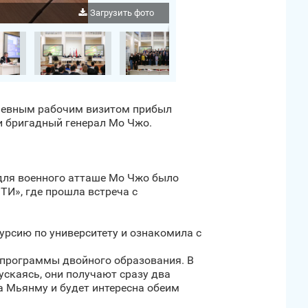
Загрузить фото
дневным рабочим визитом прибыл
и бригадный генерал Мо Чжо.
для военного атташе Мо Чжо было
ТИ», где прошла встреча с
рсию по университету и ознакомила с
х программы двойного образования. В
пускаясь, они получают сразу два
а Мьянму и будет интересна обеим