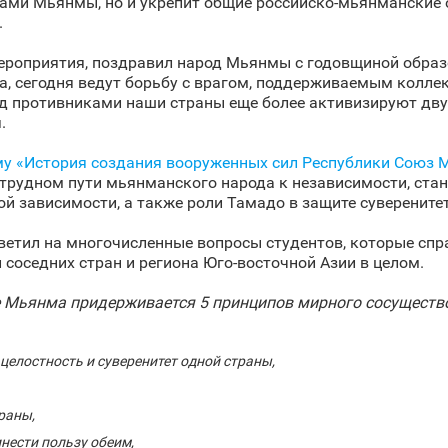
ами Мьянмы, но и укрепит общие российско-мьянманские 
.
мероприятия, поздравил народ Мьянмы с годовщиной образ
ка, сегодня ведут борьбу с врагом, поддерживаемым колл
ад противниками наши страны еще более активизируют дв
.
му «История создания вооруженных сил Республики Союз 
 трудном пути мьянманского народа к независимости, ста
й зависимости, а также роли Тамадо в защите суверените
ветил на многочисленные вопросы студентов, которые спр
 соседних стран и региона Юго-восточной Азии в целом.
е Мьянма придерживается 5 принципов мирного сосущество
елостность и суверенитет одной страны,
раны,
нести пользу обеим,