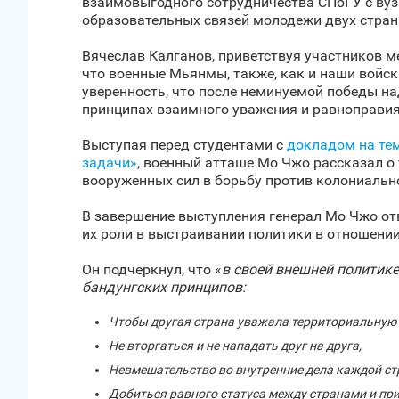
взаимовыгодного сотрудничества СПбГУ с вуз
образовательных связей молодежи двух стран
Вячеслав Калганов, приветствуя участников 
что военные Мьянмы, также, как и наши войс
уверенность, что после неминуемой победы н
принципах взаимного уважения и равноправия
Выступая перед студентами с
докладом на те
задачи»
, военный атташе Мо Чжо рассказал о
вооруженных сил в борьбу против колониально
В завершение выступления генерал Мо Чжо от
их роли в выстраивании политики в отношении
Он подчеркнул, что «
в своей внешней политик
бандунгских принципов:
Чтобы другая страна уважала территориальную ц
Не вторгаться и не нападать друг на друга,
Невмешательство во внутренние дела каждой ст
Добиться равного статуса между странами и при