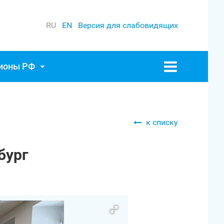
RU
EN
Версия для слабовидящих
гионы РФ
к списку
бург