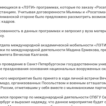
имеющихся в «ЛЭТИ» программах, которые по заказу «Роса
станциях. Учитывая договоренности Мьянмы и «Росатома»
мьянманской стороне было предложено рассмотреть возмож
 кадров.
ованность в данных программах и запросил у вуза матер
су.
 отдела международной академической мобильности «ЛЭТИ
ики по международной деятельности Мадина Ермекова, пр
митета Вячеслав Калганов.
 проведение в Санкт‑Петербургском государственном унив
ине празднования основания национальных вооруженных с
ного мероприятия было принято в ходе личной встречи Вя
амадо, организованных Посольством и военным атташато
 России, отметившим у себя вместе с мьянманскими партн
тился проректор по международной деятельности СПбГУ С
ербург и выразил надежду, что данное мероприятие будет 