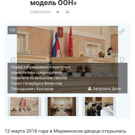
модель ООН»
ПОДЕЛИТЬСЯ:
1
/
3
Перед собравшимися выступил
заместитель председателя
Комитета по внешним связям
Санкт‑Петербурга Вячеслав
о
Геннадьевич Калганов
Загрузить фото
12 марта 2018 года в Мариинском дворце открылась