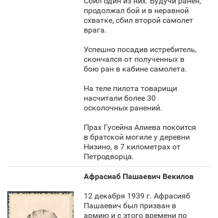
Сбил один из них. Будучи ранен,
продолжал бой и в неравной
схватке, сбил второй самолет
врага.
Успешно посадив истребитель,
скончался от полученных в
бою ран в кабине самолета.
На теле пилота товарищи
насчитали более 30
осколочных ранений.
Прах Гусейна Алиева покоится
в братской могиле у деревни
Низино, в 7 километрах от
Петродворца.
Афрасиаб Пашаевич Векилов
12 декабря 1939 г. Афрасияб
Пашаевич был призван в
армию и с этого времени по