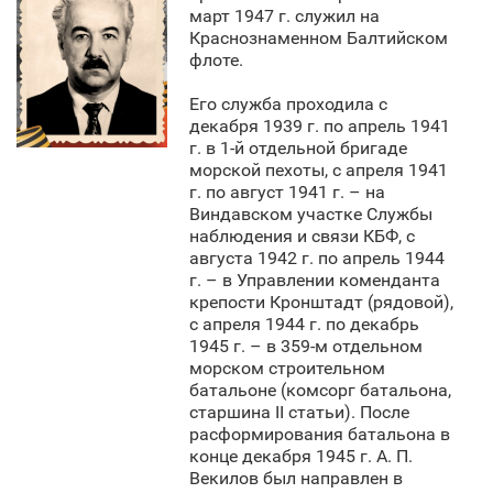
март 1947 г. служил на
Краснознаменном Балтийском
флоте.
Его служба проходила с
декабря 1939 г. по апрель 1941
г. в 1-й отдельной бригаде
морской пехоты, с апреля 1941
г. по август 1941 г. – на
Виндавском участке Службы
наблюдения и связи КБФ, с
августа 1942 г. по апрель 1944
г. – в Управлении коменданта
крепости Кронштадт (рядовой),
с апреля 1944 г. по декабрь
1945 г. – в 359-м отдельном
морском строительном
батальоне (комсорг батальона,
старшина II статьи). После
расформирования батальона в
конце декабря 1945 г. А. П.
Векилов был направлен в