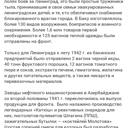
полях боев за Ленинград, это были простые труженики
тыла, принимавшие в свои семьи эвакуированных
ленинградских детей, и те, кто обеспечивал снабжение
блокированного врагом города. В Баку изготовлялось
более 130 видов вооружения, боеприпасов и военного
снаряжения. Более 1,6 млн товаров первой
необходимости и 125 вагонов теплой одежды были
отправлены на фронт.
Только для Ленинграда к лету 1942 г. из бакинских
предприятий было отправлено 2 вагона черной икры,
40 тонн фруктового порошка, 12 вагонов томатного
пюре и соков, экстракта печени, гематогена, желатина
и других питательных веществ, а также лекарств и
перевязочных материалов.
Заводы нефтяного машиностроения в Азербайджане
со второй половины 1941 г. переключились на выпуск
продукции для фронта. Было налажено производство
легендарных «Катюш» и реактивных снарядов для
них, пистолетов-пулеметов Шпагина (ППШ),
зажигательных бутылок – «коктейлей Молотова»
(состав горючей смеси для которых был разработан